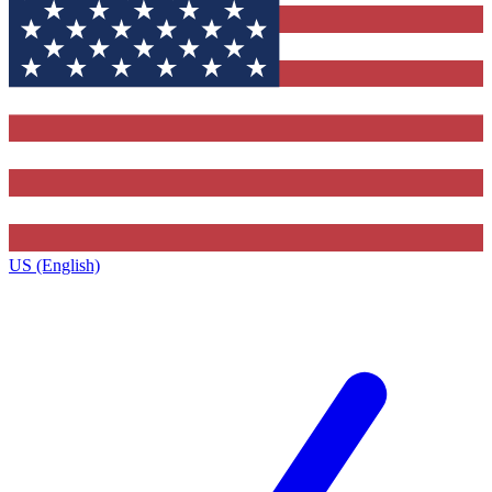
US (English)