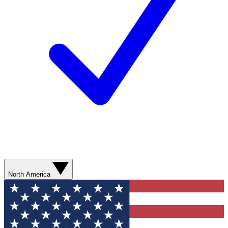
North America