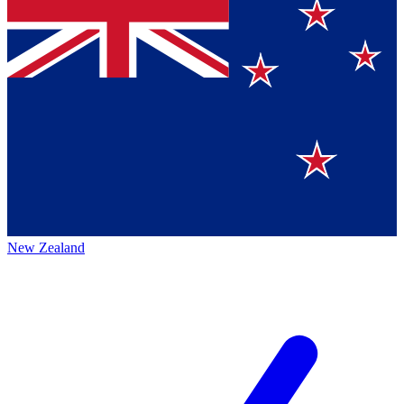
New Zealand