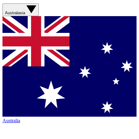
Australasia
Australia