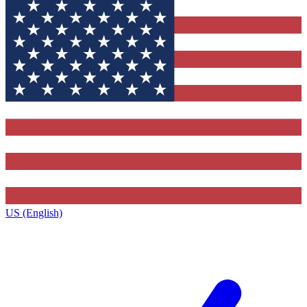
US (English)