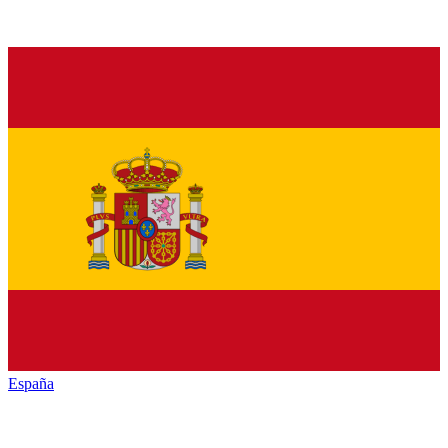
España