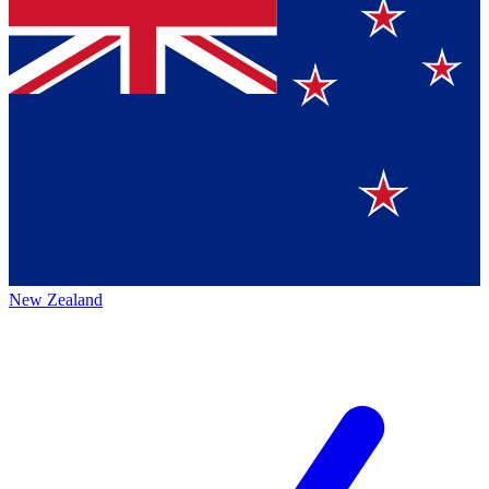
New Zealand