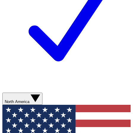
North America