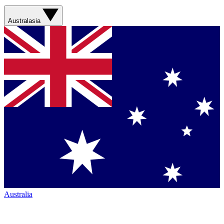
Australasia
Australia