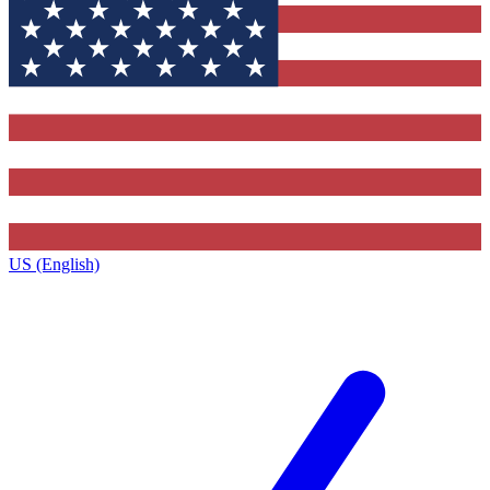
US (English)