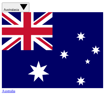
Australasia
Australia