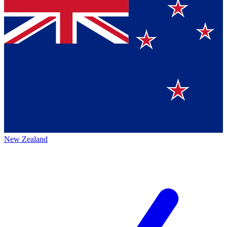
New Zealand