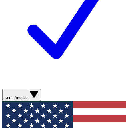
North America