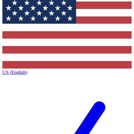
US (English)