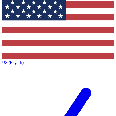
US (English)