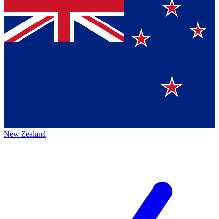
New Zealand