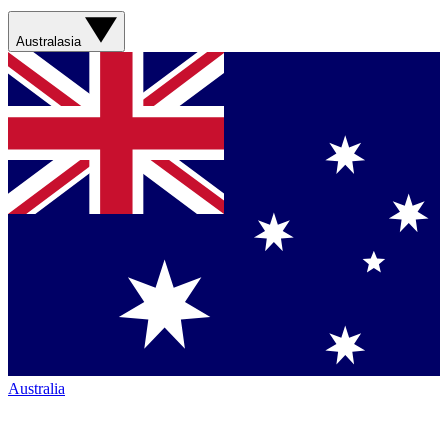
Australasia
Australia