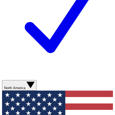
North America