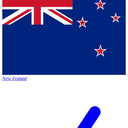
New Zealand