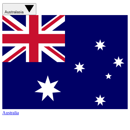
Australasia
Australia