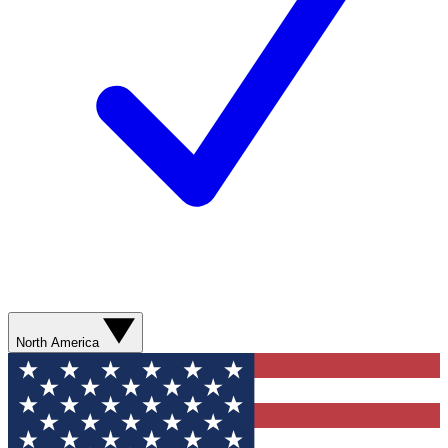
North America