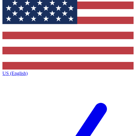
US (English)