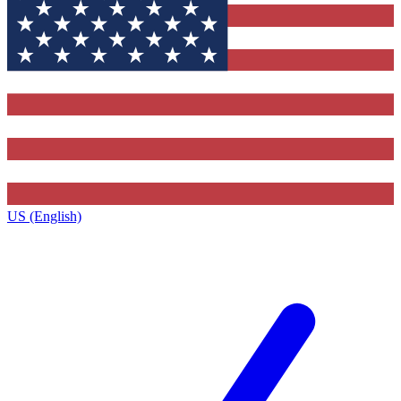
US (English)