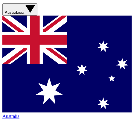
Australasia
Australia