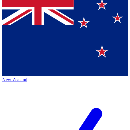
New Zealand