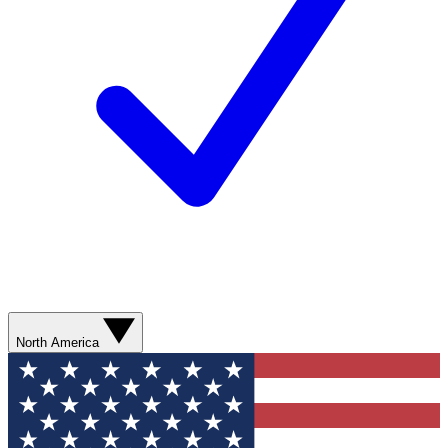
North America