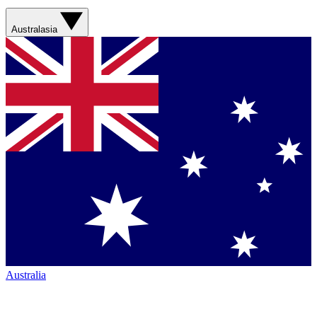
Australasia
Australia