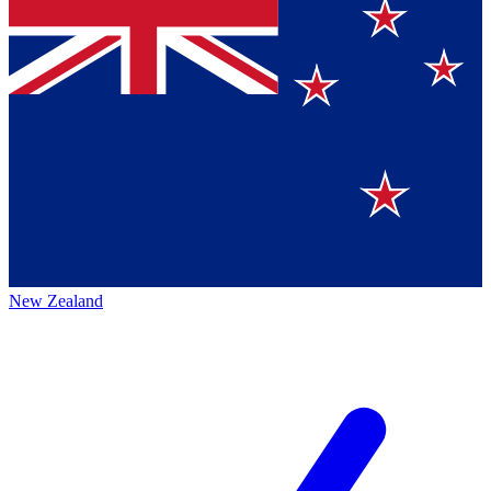
New Zealand