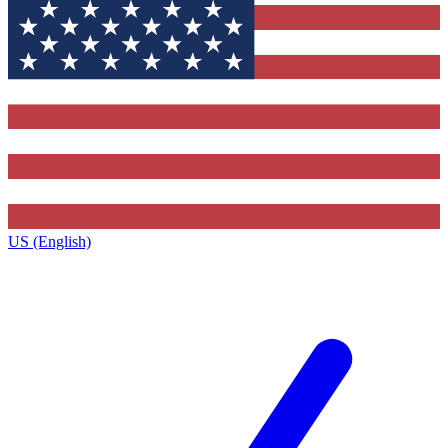
US (English)