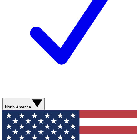
North America