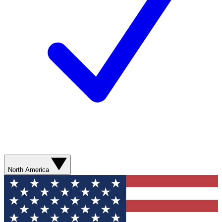
North America