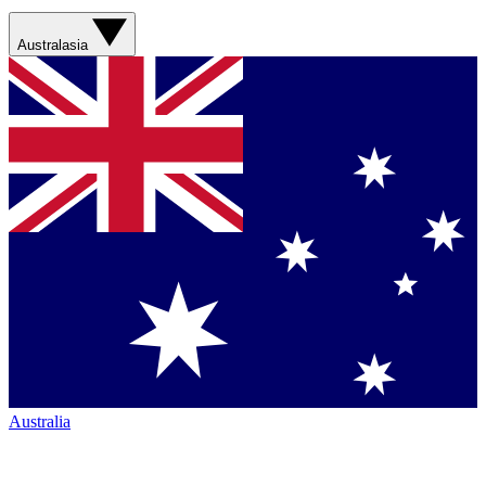
Australasia
Australia