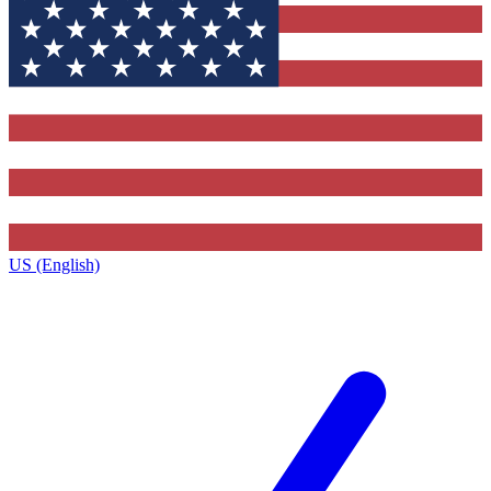
US (English)