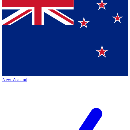
New Zealand