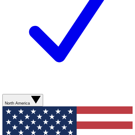
North America