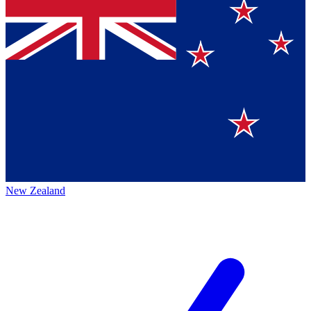
New Zealand