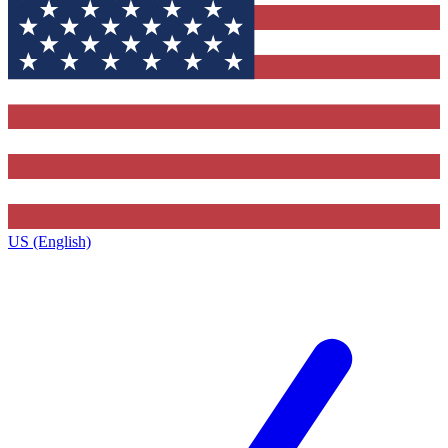
US (English)