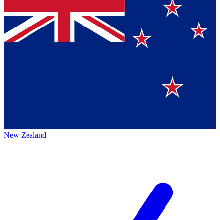
New Zealand