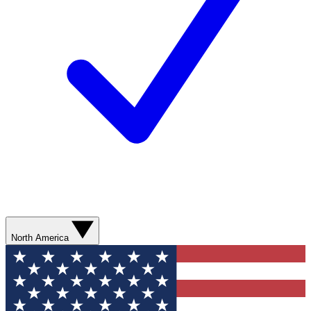
North America