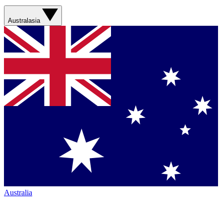
Australasia
Australia