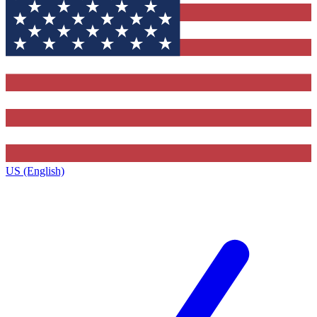
US (English)