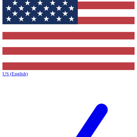
US (English)