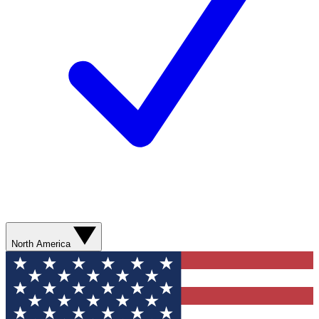
North America