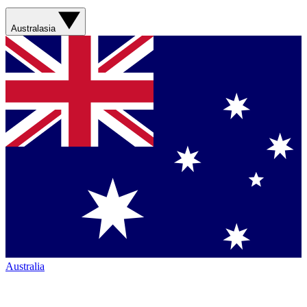
Australasia
Australia