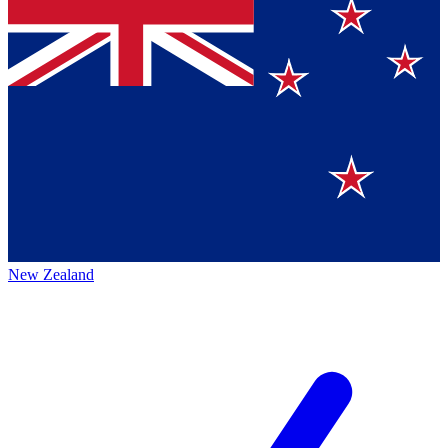
New Zealand