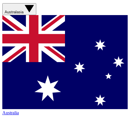
Australasia
Australia