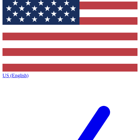
US (English)