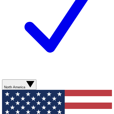
North America