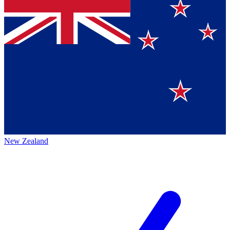
New Zealand