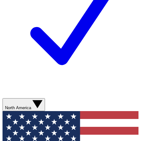
North America