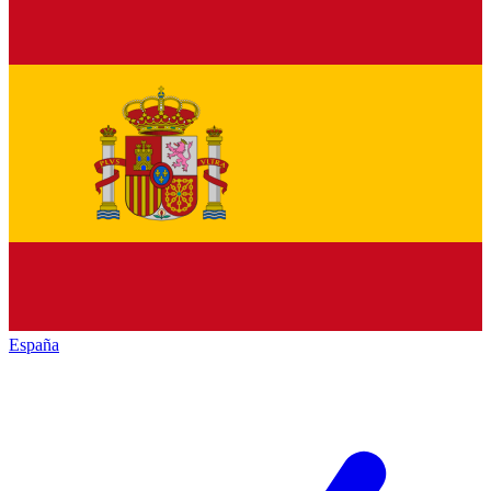
España