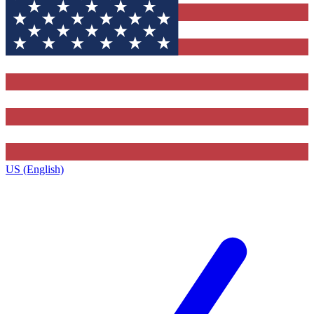
US (English)