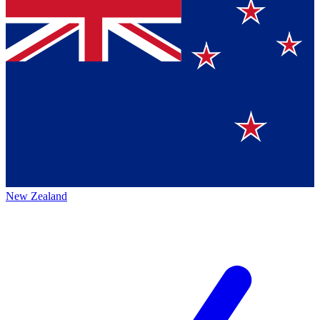
New Zealand