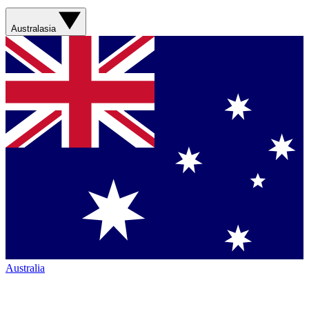
Australasia
Australia