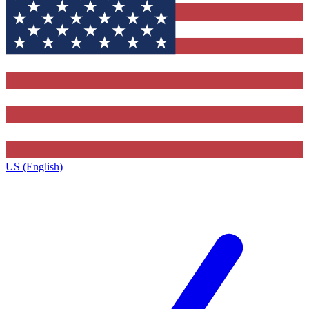
US (English)