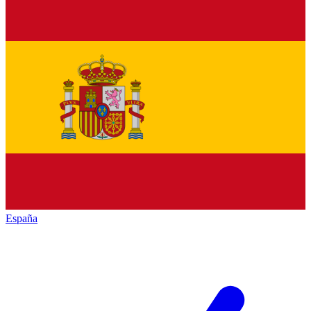
España