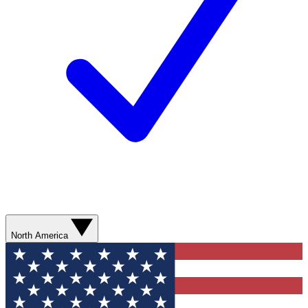
North America