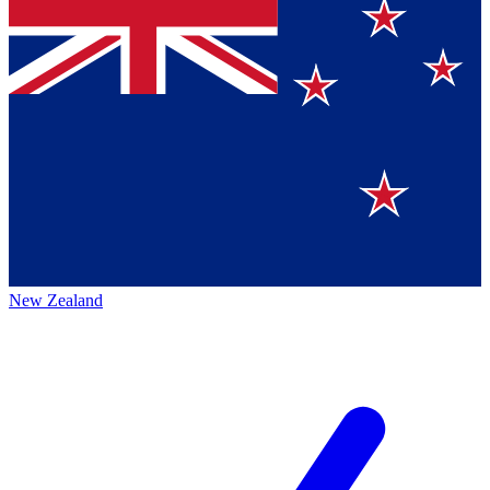
New Zealand