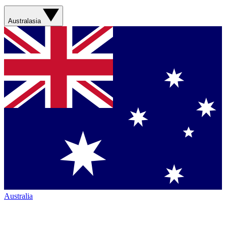
Australasia
Australia