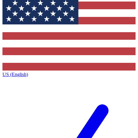
US (English)