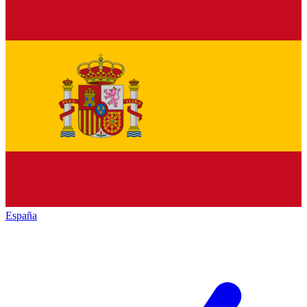
España