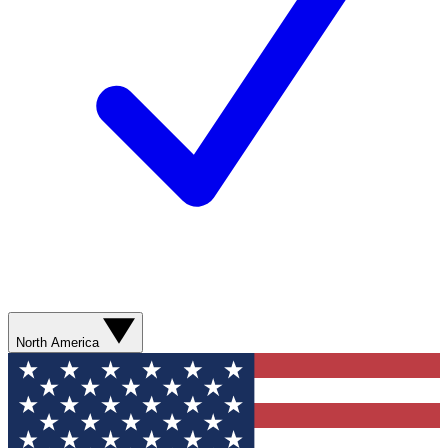
North America