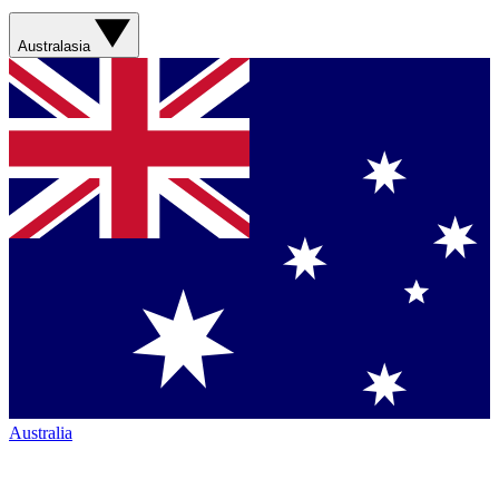
Australasia
Australia