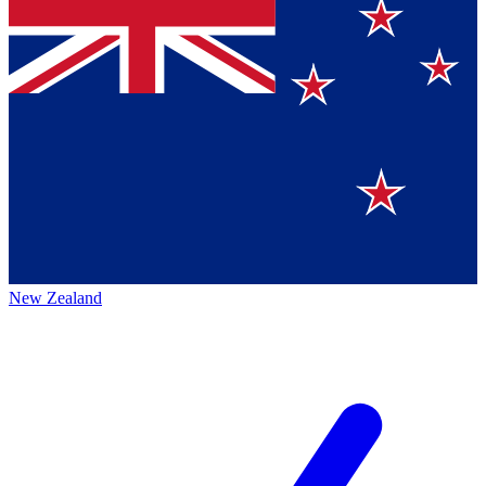
New Zealand