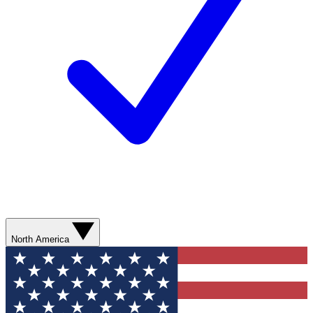
North America