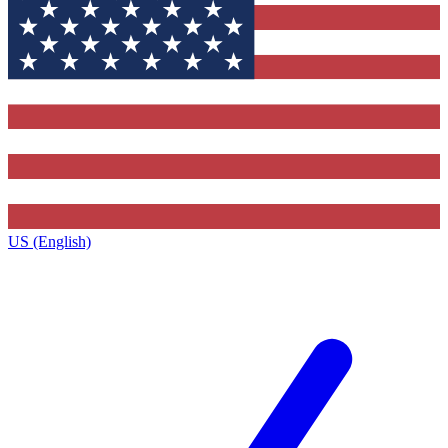
US (English)