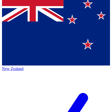
New Zealand