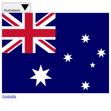
Australasia
Australia