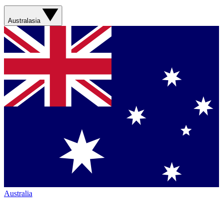
Australasia
Australia