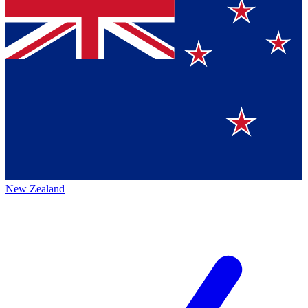
New Zealand