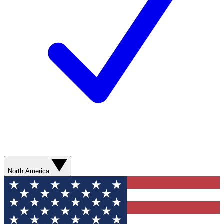
North America