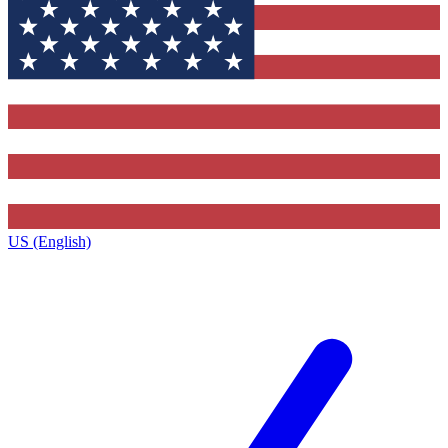
US (English)