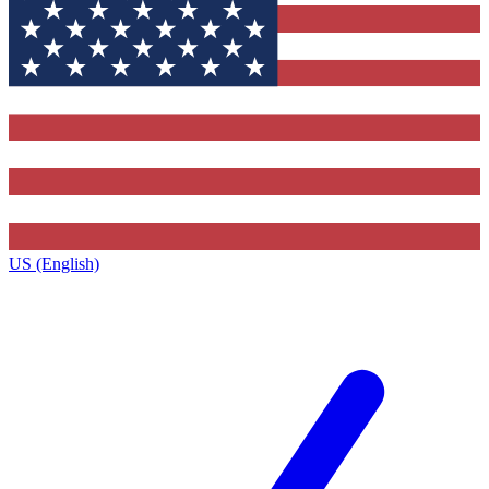
US (English)