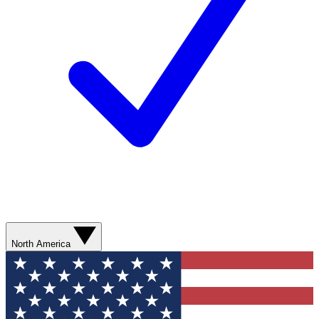
North America