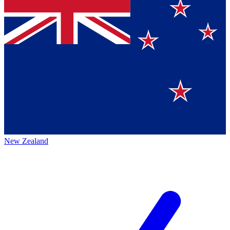
New Zealand