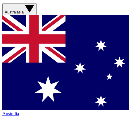
Australasia
Australia