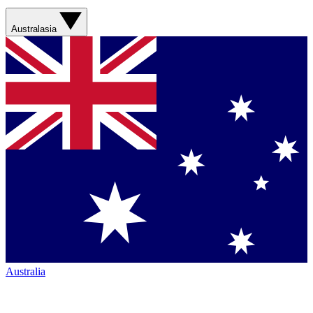
Australasia
Australia