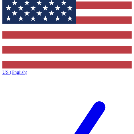
US (English)