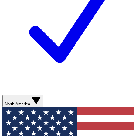
North America