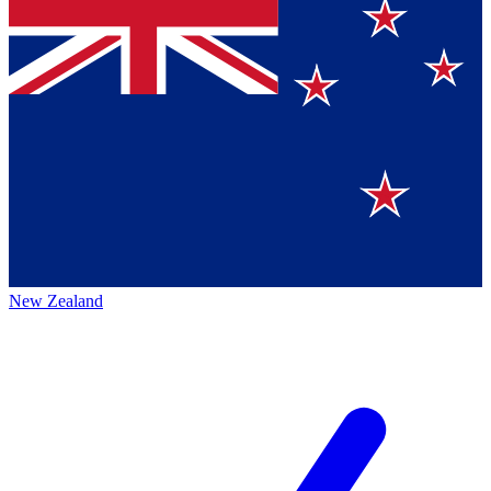
New Zealand