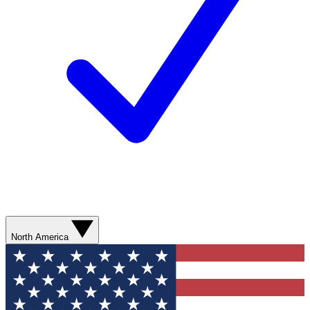
North America