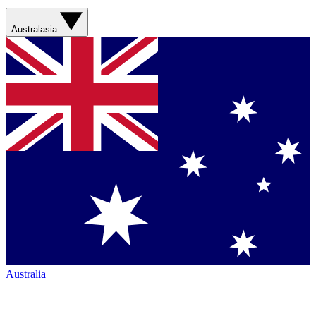
Australasia
Australia