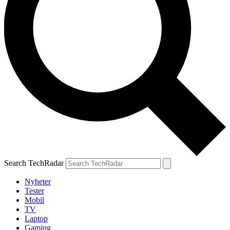
Search TechRadar
Nyheter
Tester
Mobil
TV
Laptop
Gaming