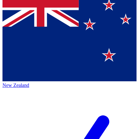
New Zealand