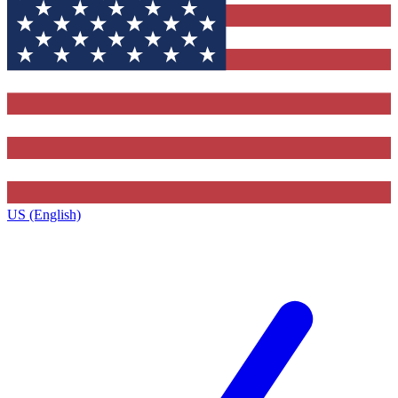
US (English)