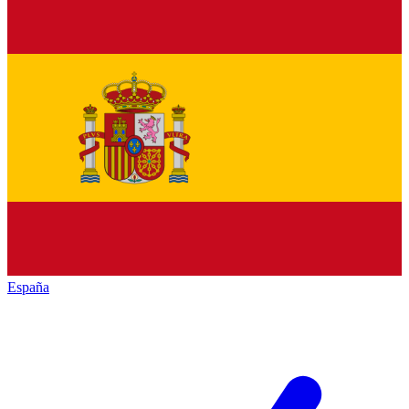
España