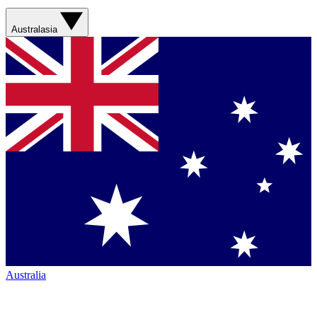
Australasia
Australia