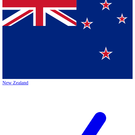
New Zealand