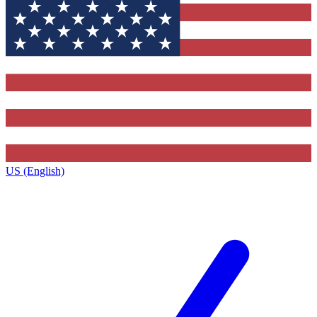
US (English)