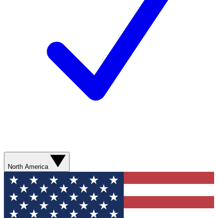
North America