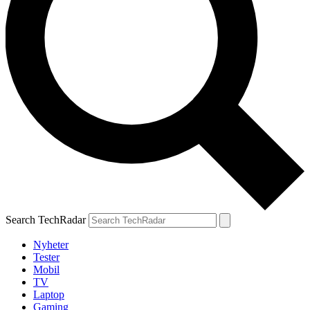
Search TechRadar
Nyheter
Tester
Mobil
TV
Laptop
Gaming