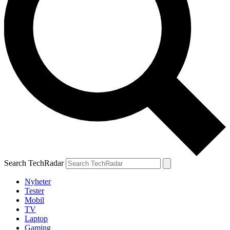
Search TechRadar
Nyheter
Tester
Mobil
TV
Laptop
Gaming