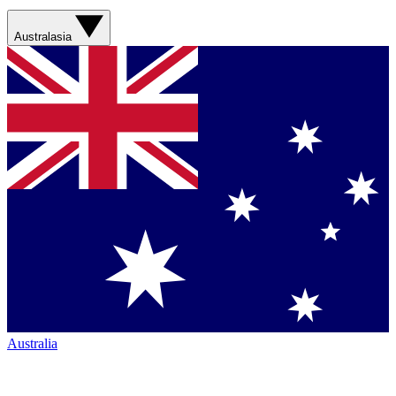
Australasia
Australia