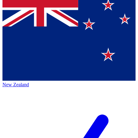
New Zealand