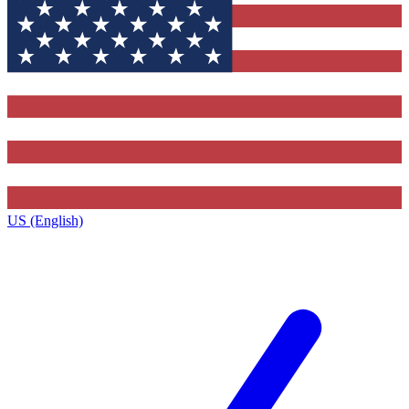
US (English)