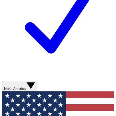
North America