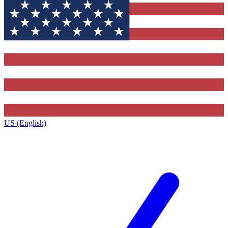
US (English)