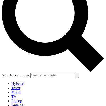
Search TechRadar
Nyheter
Tester
Mobil
TV
Laptop
Gaming