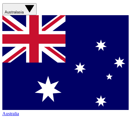
Australasia
Australia