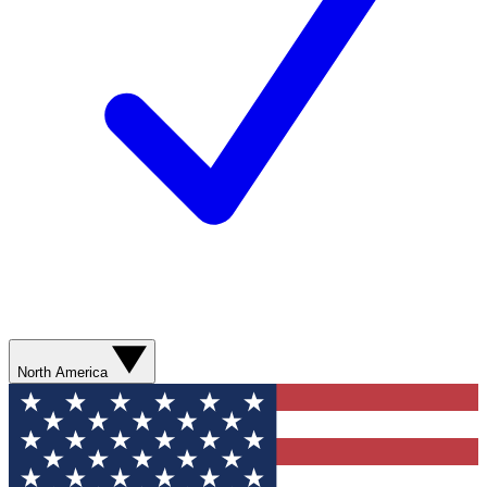
North America