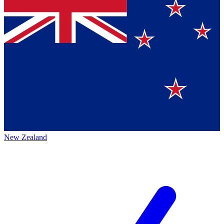
New Zealand