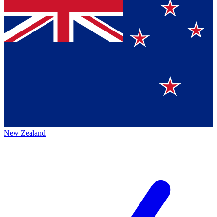
New Zealand