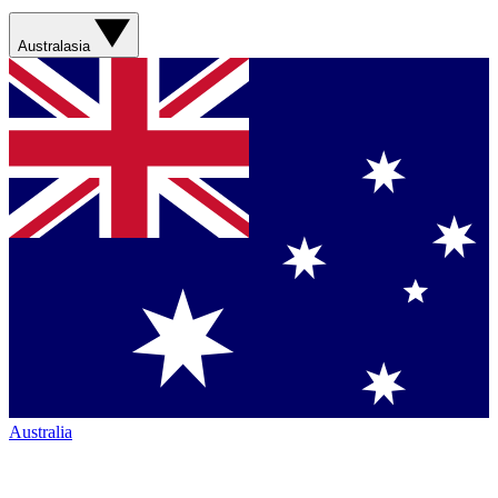
Australasia
Australia