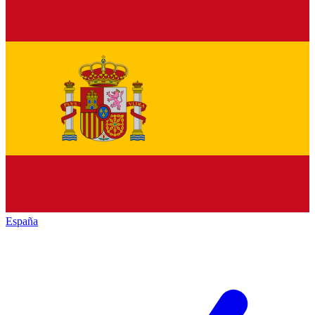
España