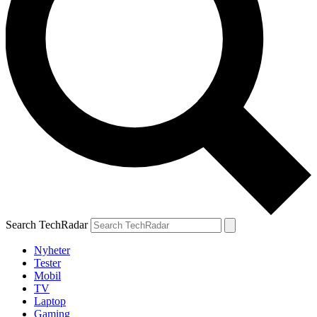
Search TechRadar
Nyheter
Tester
Mobil
TV
Laptop
Gaming