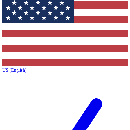
US (English)