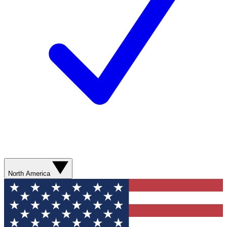
North America