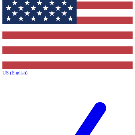
US (English)