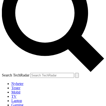
Search TechRadar
Nyheter
Tester
Mobil
TV
Laptop
Gaming