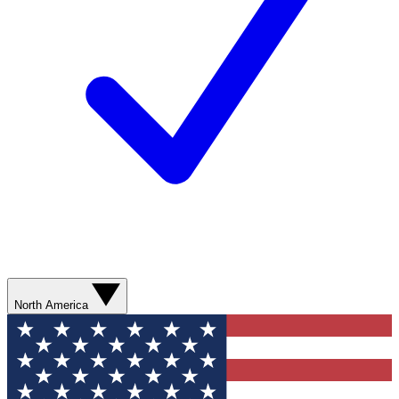
North America