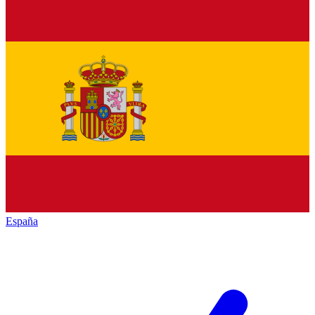
España