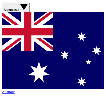
Australasia
Australia