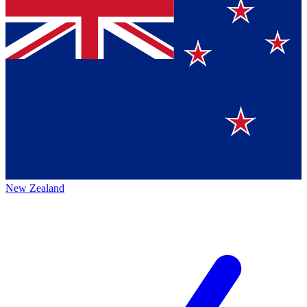
New Zealand