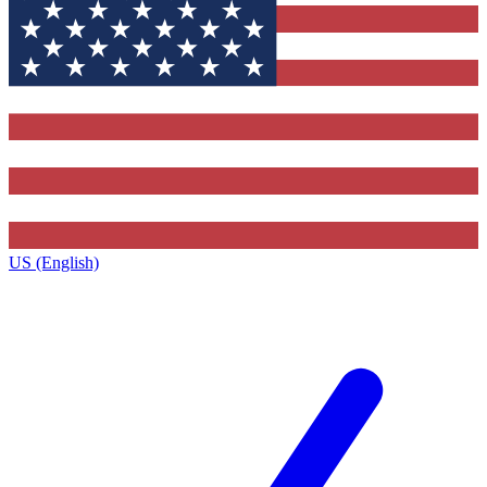
US (English)