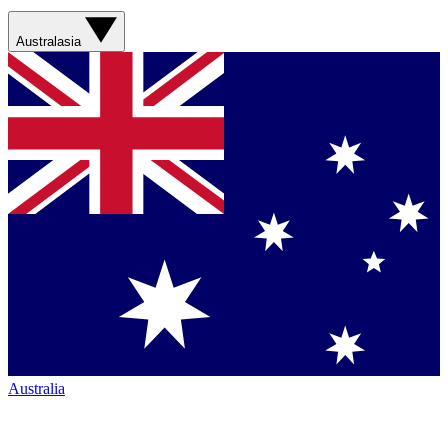
Australasia
Australia