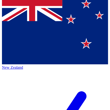
New Zealand