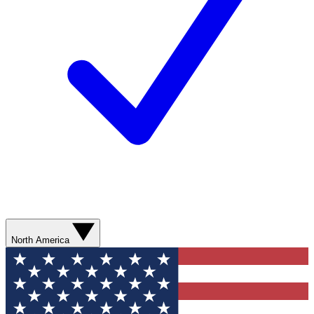
North America