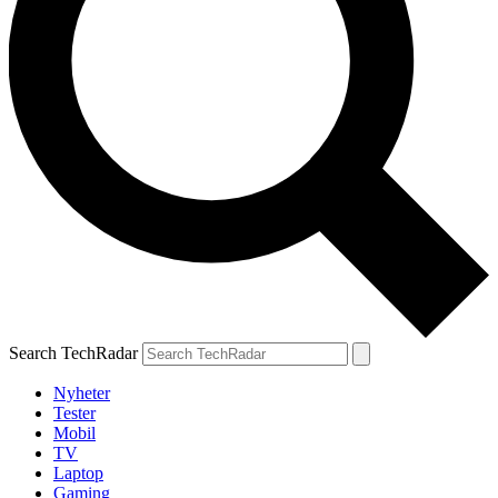
Search TechRadar
Nyheter
Tester
Mobil
TV
Laptop
Gaming