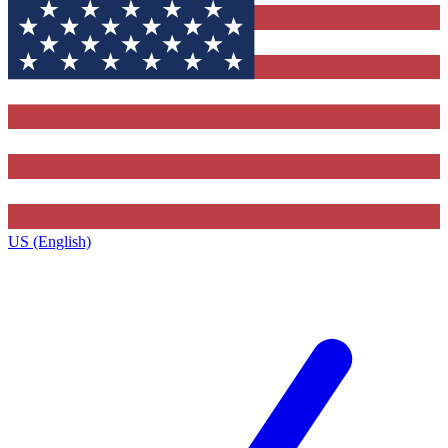
US (English)