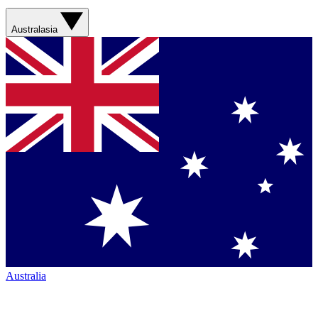
Australasia
Australia