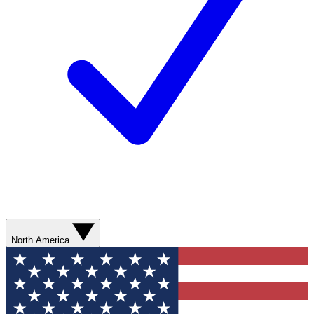
North America