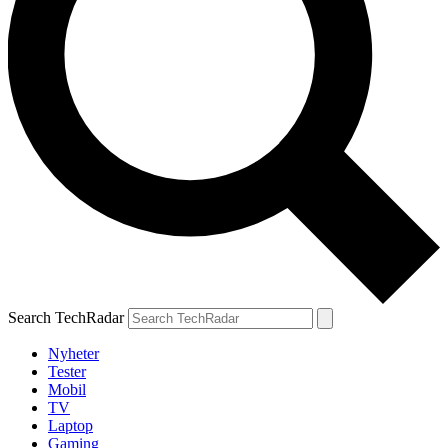
Search TechRadar
Nyheter
Tester
Mobil
TV
Laptop
Gaming