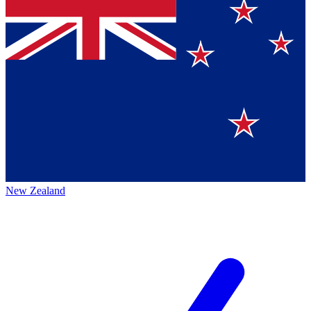
New Zealand