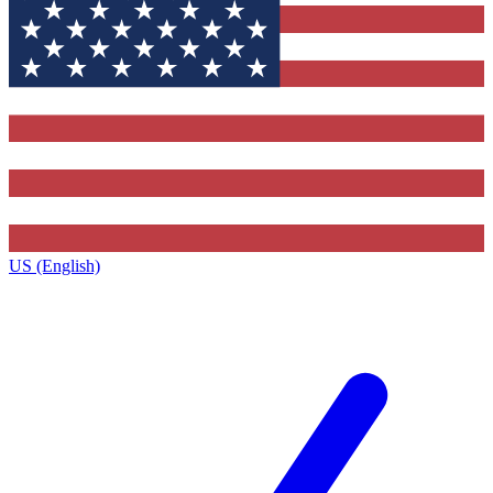
US (English)