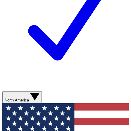
North America