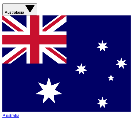
Australasia
Australia