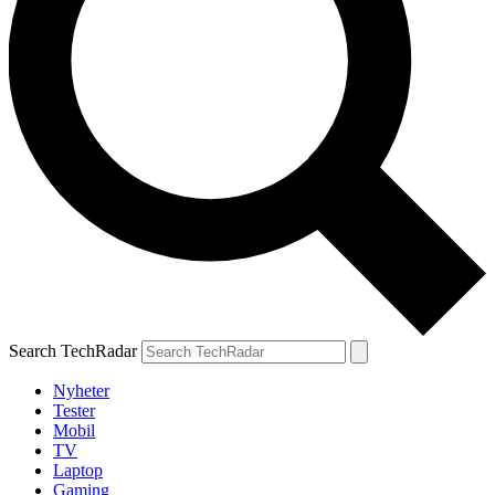
Search TechRadar
Nyheter
Tester
Mobil
TV
Laptop
Gaming