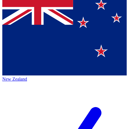
New Zealand