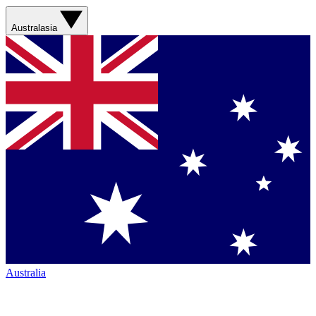
Australasia
Australia