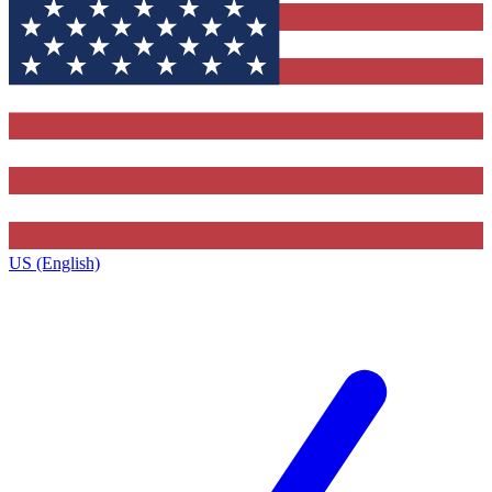
US (English)