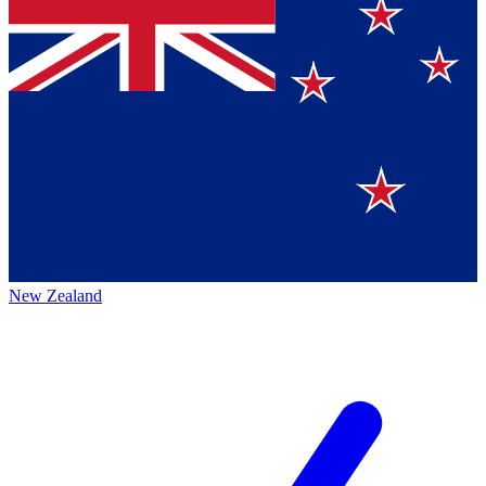
New Zealand