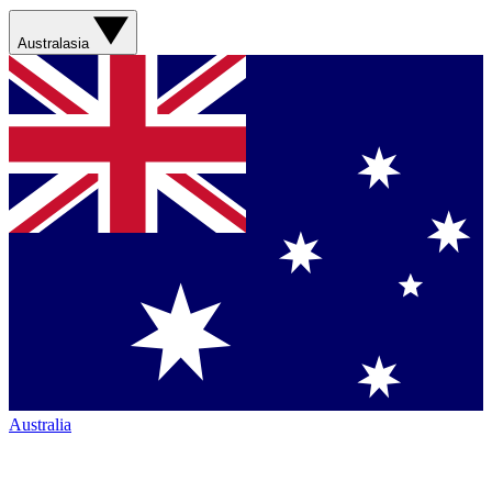
Australasia
Australia