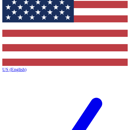
US (English)