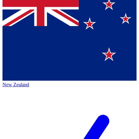
New Zealand