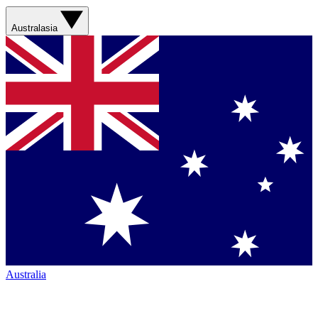
Australasia
Australia