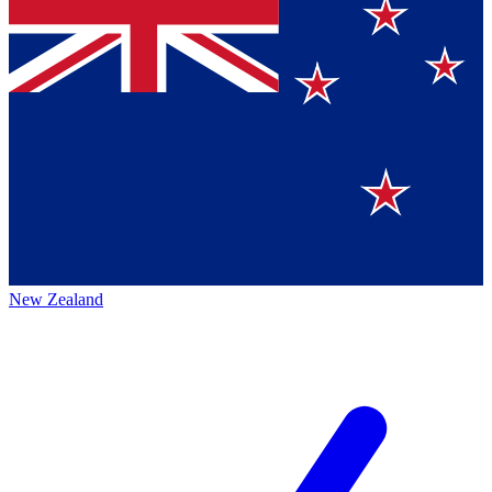
New Zealand