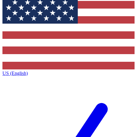
US (English)