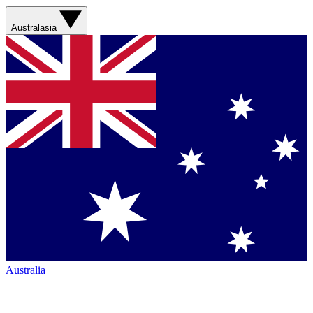
Australasia
Australia