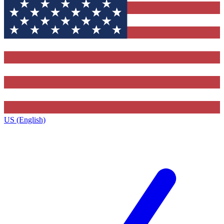
US (English)