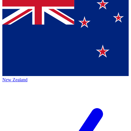
New Zealand