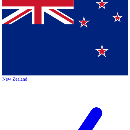
New Zealand