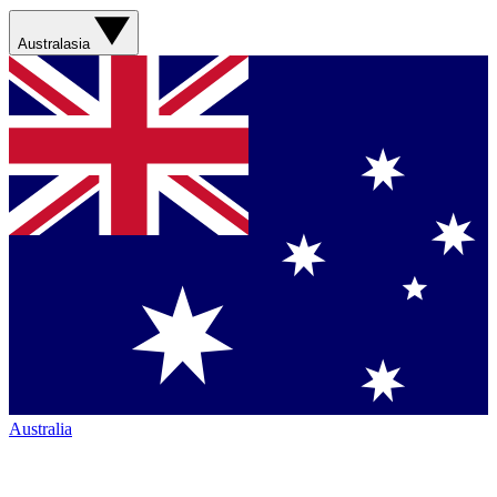
Australasia
Australia