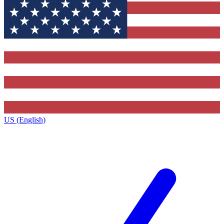
US (English)