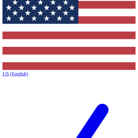
US (English)