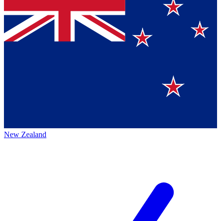
New Zealand