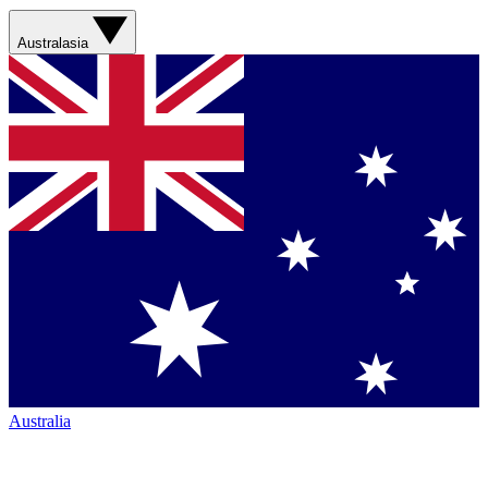
Australasia
Australia