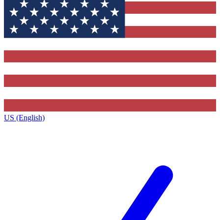
US (English)