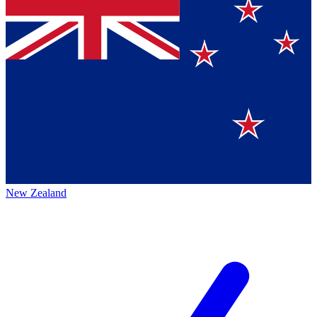
New Zealand