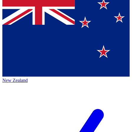
New Zealand