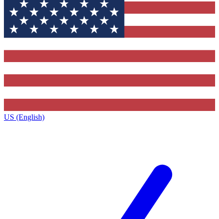
US (English)