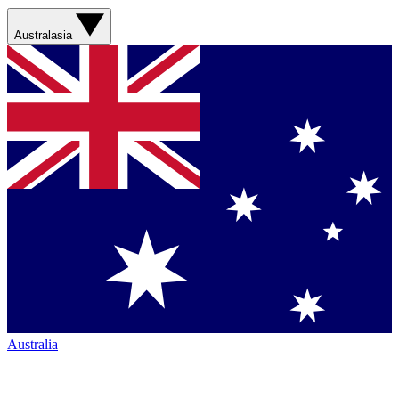
Australasia
Australia