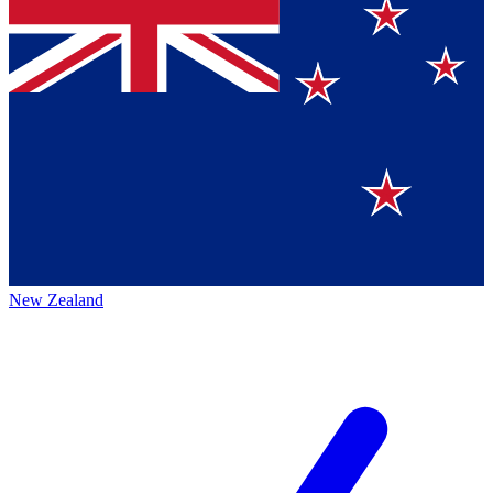
New Zealand