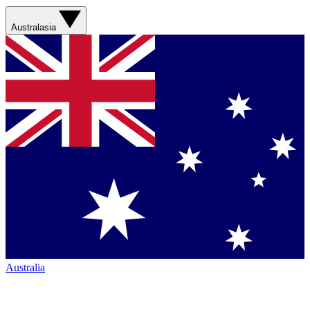
Australasia
Australia