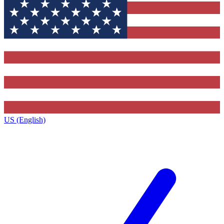
US (English)