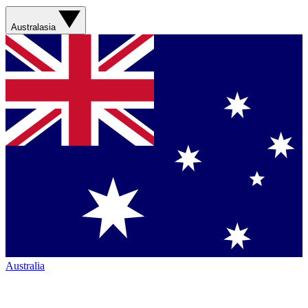
Australasia
Australia