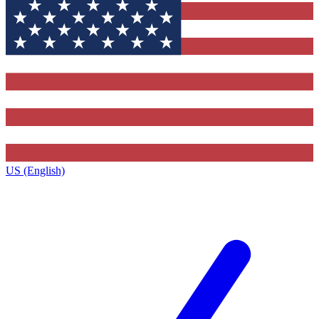
US (English)