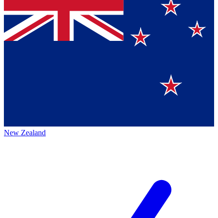
New Zealand