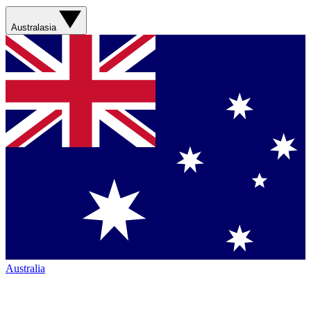
Australasia
Australia