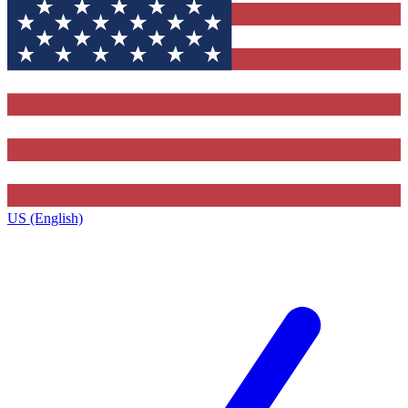
US (English)