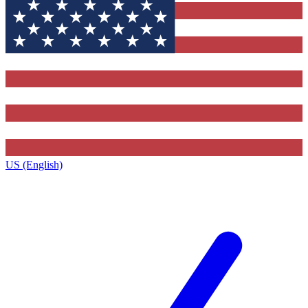
US (English)