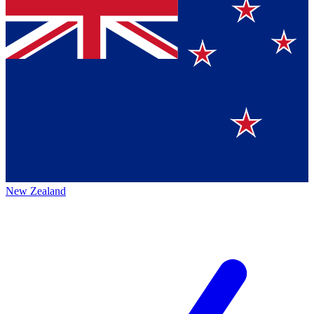
New Zealand