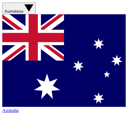
Australasia
Australia