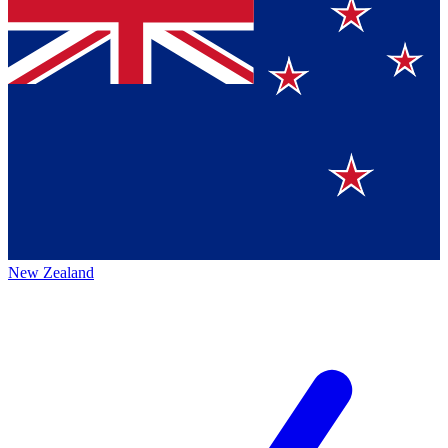
New Zealand