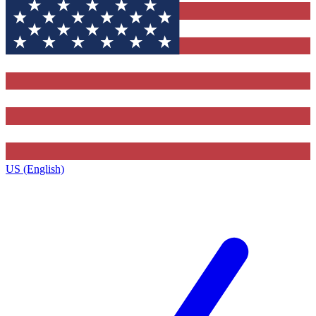
US (English)