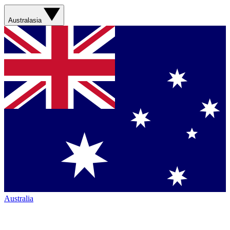
Australasia
Australia