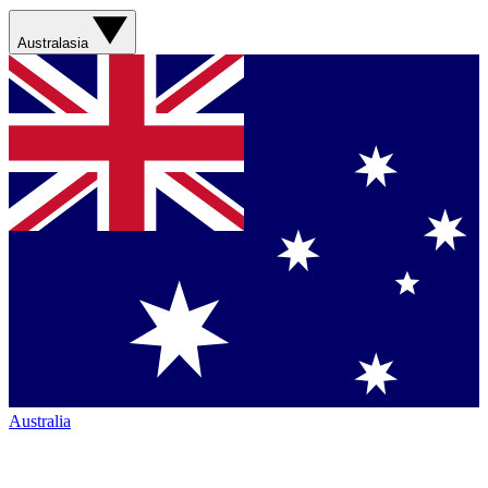
Australasia
Australia