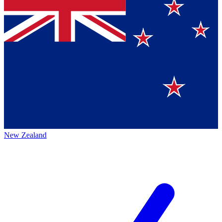
New Zealand