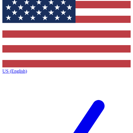
US (English)