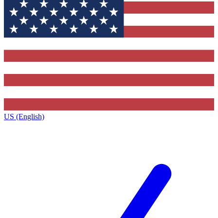
US (English)