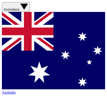
Australasia
Australia