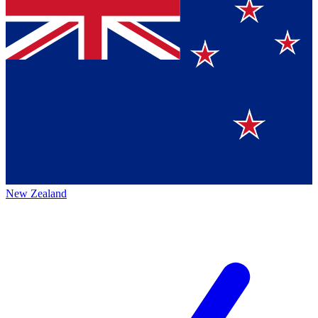
New Zealand