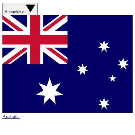
Australasia
Australia