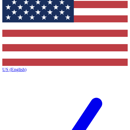
US (English)