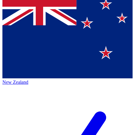
New Zealand