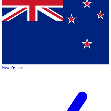
New Zealand