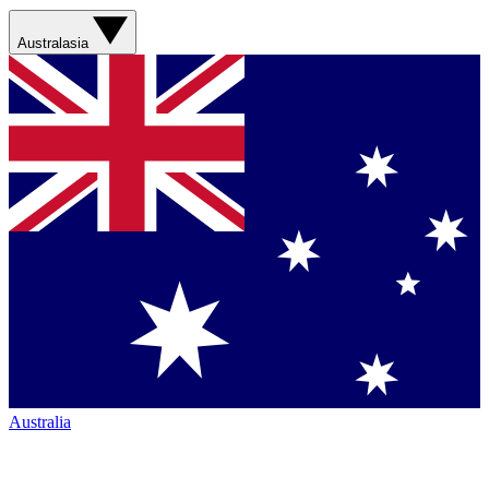
Australasia
Australia