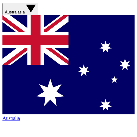
Australasia
Australia