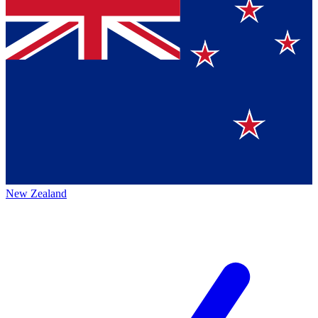
New Zealand