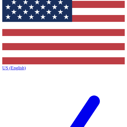
US (English)