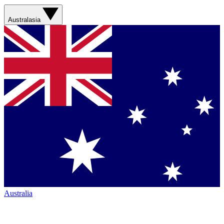
Australasia
Australia