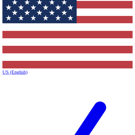
US (English)