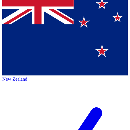
New Zealand