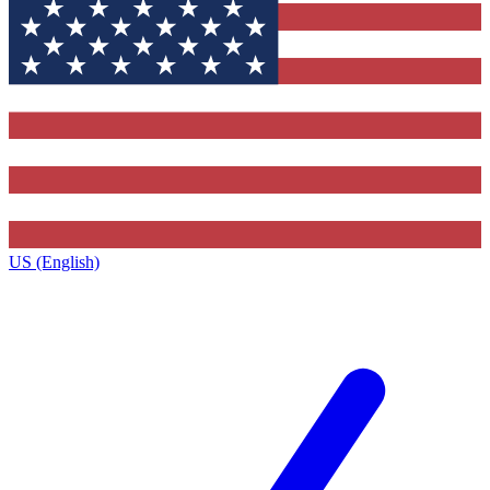
US (English)