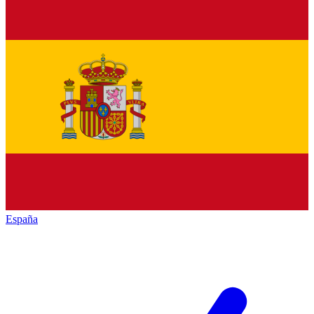
España