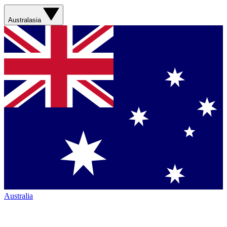
Australasia
Australia