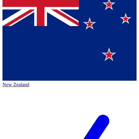
New Zealand