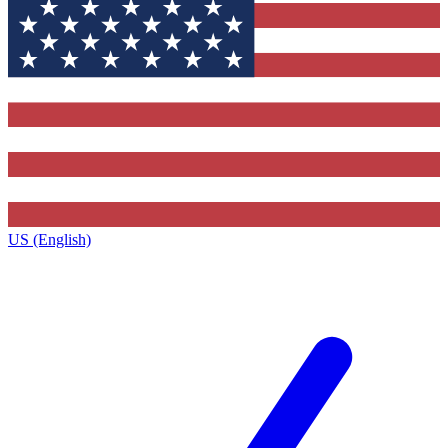
US (English)