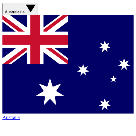
Australasia
Australia